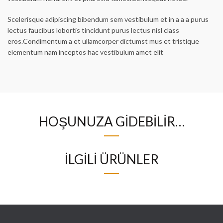
Scelerisque adipiscing bibendum sem vestibulum et in a a a purus
lectus faucibus lobortis tincidunt purus lectus nisl class
eros.Condimentum a et ullamcorper dictumst mus et tristique
elementum nam inceptos hac vestibulum amet elit
HOŞUNUZA GIDEBILIR…
İLGILI ÜRÜNLER