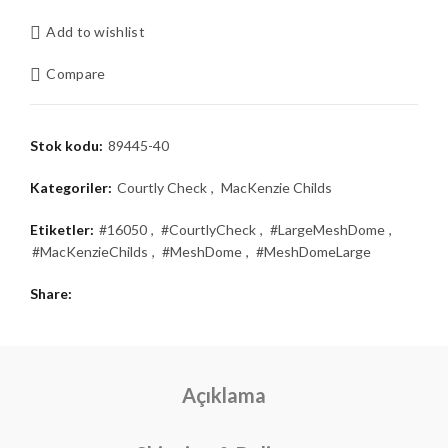
Add to wishlist
Compare
Stok kodu:
89445-40
Kategoriler:
Courtly Check
,
MacKenzie Childs
Etiketler:
#16050
,
#CourtlyCheck
,
#LargeMeshDome
,
#MacKenzieChilds
,
#MeshDome
,
#MeshDomeLarge
Share
Açıklama