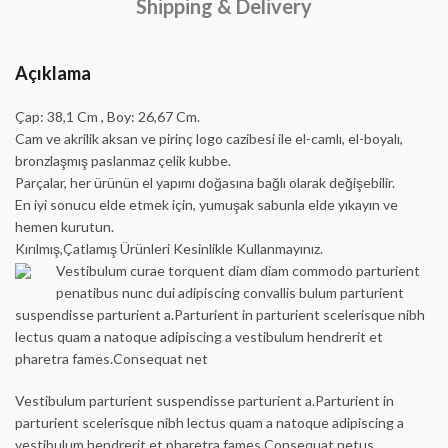
Shipping & Delivery
Açıklama
Çap: 38,1 Cm , Boy: 26,67 Cm.
Cam ve akrilik aksan ve pirinç logo cazibesi ile el-camlı, el-boyalı,
bronzlaşmış paslanmaz çelik kubbe.
Parçalar, her ürünün el yapımı doğasına bağlı olarak değişebilir.
En iyi sonucu elde etmek için, yumuşak sabunla elde yıkayın ve
hemen kurutun.
Kırılmış,Çatlamış Ürünleri Kesinlikle Kullanmayınız.
Vestibulum curae torquent diam diam commodo parturient
penatibus nunc dui adipiscing convallis bulum parturient
suspendisse parturient a.Parturient in parturient scelerisque nibh
lectus quam a natoque adipiscing a vestibulum hendrerit et
pharetra fames.Consequat net
Vestibulum parturient suspendisse parturient a.Parturient in
parturient scelerisque nibh lectus quam a natoque adipiscing a
vestibulum hendrerit et pharetra fames.Consequat netus.