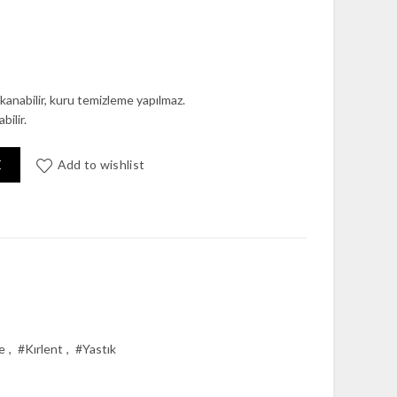
kanabilir, kuru temizleme yapılmaz.
bilir.
şil Kadife Yastık adet
E
Add to wishlist
e
,
#Kırlent
,
#Yastık