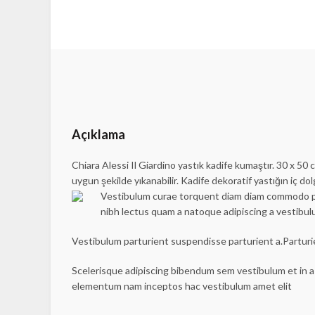
Açıklama
Facebook
Chiara Alessi Il Giardino yastık kadife kumaştır. 30 x 50 c
Instagram
uygun şekilde yıkanabilir. Kadife dekoratif yastığın iç do
Vestibulum curae torquent diam diam commodo part
nibh lectus quam a natoque adipiscing a vestibu
Vestibulum parturient suspendisse parturient a.Parturi
Scelerisque adipiscing bibendum sem vestibulum et in a 
elementum nam inceptos hac vestibulum amet elit