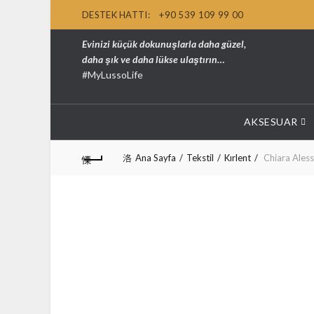
DESTEK HATTI:
+90 539 109 99 00
Evinizi küçük dokunuşlarla daha güzel,
daha şık ve daha lükse ulaştırın…
#MyLussoLife
AKSESUAR
Ana Sayfa
Tekstil
Kırlent
Chiara Alessi