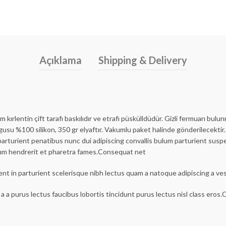
Açıklama
Shipping & Delivery
m kırlentin çift tarafı baskılıdır ve etrafı püskülldüdür. Gizli fermuarı bulu
lgusu %100 silikon, 350 gr elyaftır. Vakumlu paket halinde gönderilecektir.
urient penatibus nunc dui adipiscing convallis bulum parturient suspen
lum hendrerit et pharetra fames.Consequat net
ent in parturient scelerisque nibh lectus quam a natoque adipiscing a v
a a purus lectus faucibus lobortis tincidunt purus lectus nisl class ero