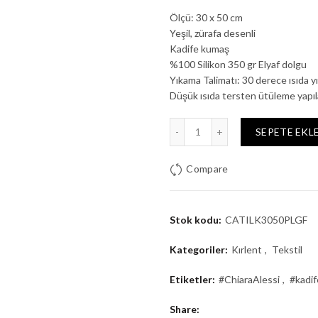
Ölçü: 30 x 50 cm
Yeşil, zürafa desenli
Kadife kumaş
%100 Silikon 350 gr Elyaf dolgu
Yıkama Talimatı: 30 derece ısıda yı
Düşük ısıda tersten ütüleme yapıla
Chiara Alessi Il Giardino Ye
SEPETE EKL
Compare
Stok kodu:
CATILK3050PLGF
Kategoriler:
Kırlent
,
Tekstil
Etiketler:
#ChiaraAlessi
,
#kadif
Share