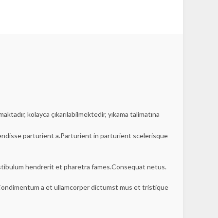
nmaktadır, kolayca çıkarılabilmektedir, yıkama talimatına
disse parturient a.Parturient in parturient scelerisque
estibulum hendrerit et pharetra fames.Consequat netus.
s.Condimentum a et ullamcorper dictumst mus et tristique