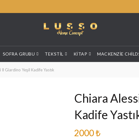
SOFRA GRUBU
TEKSTIL
KITAP
MACKENZIE CHILD
 Il Giardino Yeşil Kadife Yastık
Chiara Alessi
Kadife Yastı
2000
₺