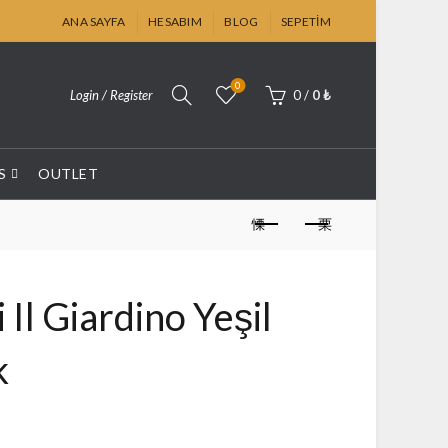
ANA SAYFA
HESABIM
BLOG
SEPETIM
0
Login / Register
0
/
0
₺
S
OUTLET
 Il Giardino Yeşil
k