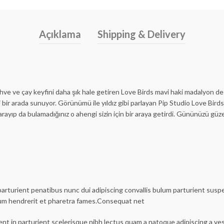
Açıklama
Shipping & Delivery
hve ve çay keyfini daha şık hale getiren Love Birds mavi haki madalyon d
ir arada sunuyor. Görünümü ile yıldız gibi parlayan Pip Studio Love Birds 
ayıp da bulamadığınız o ahengi sizin için bir araya getirdi. Gününüzü güze
urient penatibus nunc dui adipiscing convallis bulum parturient suspen
lum hendrerit et pharetra fames.Consequat net
ent in parturient scelerisque nibh lectus quam a natoque adipiscing a v