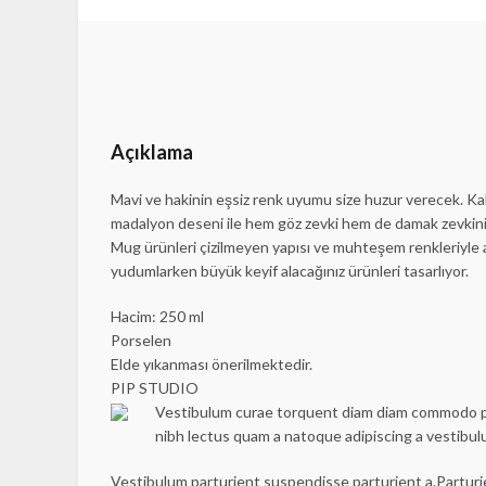
Açıklama
Mavi ve hakinin eşsiz renk uyumu size huzur verecek. Ka
madalyon deseni ile hem göz zevki hem de damak zevkini b
Facebook
Mug ürünleri çizilmeyen yapısı ve muhteşem renkleriyle ar
Instagram
yudumlarken büyük keyif alacağınız ürünleri tasarlıyor.
Hacim: 250 ml
Porselen
Elde yıkanması önerilmektedir.
PIP STUDIO
Vestibulum curae torquent diam diam commodo part
nibh lectus quam a natoque adipiscing a vestibu
Vestibulum parturient suspendisse parturient a.Parturi