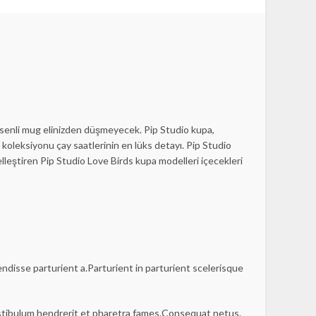
esenli mug elinizden düşmeyecek. Pip Studio kupa,
koleksiyonu çay saatlerinin en lüks detayı. Pip Studio
lleştiren Pip Studio Love Birds kupa modelleri içecekleri
disse parturient a.Parturient in parturient scelerisque
estibulum hendrerit et pharetra fames.Consequat netus.