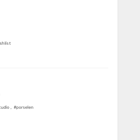
shlist
u
tudio
,
#porselen