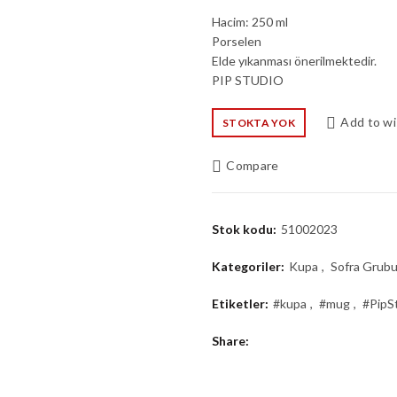
Hacim: 250 ml
Porselen
Elde yıkanması önerilmektedir.
PIP STUDIO
Add to wi
STOKTA YOK
Compare
Stok kodu:
51002023
Kategoriler:
Kupa
,
Sofra Grub
Etiketler:
#kupa
,
#mug
,
#PipS
Share