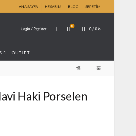
ANA SAYFA
HESABIM
BLOG
SEPETIM
0
Login / Register
0
/
0
₺
S
OUTLET
avi Haki Porselen
l