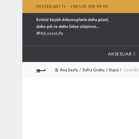
DESTEK HATTI:
+90 539 109 99 00
Evinizi küçük dokunuşlarla daha güzel,
daha şık ve daha lükse ulaştırın…
#MyLussoLife
AKSESUAR
Ana Sayfa
Sofra Grubu
Kupa
Love Bir