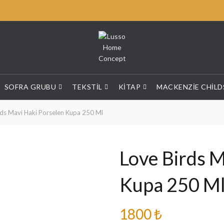
SOFRA GRUBU
TEKSTIL
KITAP
MACKENZIE CHILD
ds Mavi Haki Porselen Kupa 250 Ml
Love Birds M
Kupa 250 M
1800
₺