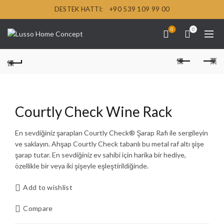
DESTEK HATTI:
+90 539 109 99 00
0
0
Courtly Check Wine Rack
En sevdiğiniz şarapları Courtly Check® Şarap Rafı ile sergileyin
ve saklayın. Ahşap Courtly Check tabanlı bu metal raf altı şişe
şarap tutar. En sevdiğiniz ev sahibi için harika bir hediye,
özellikle bir veya iki şişeyle eşleştirildiğinde.
Add to wishlist
Compare