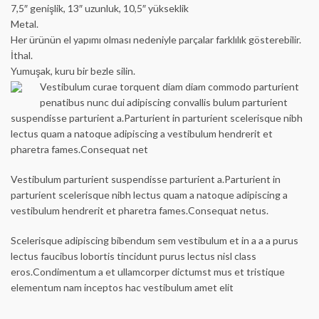
7,5″ genişlik, 13″ uzunluk, 10,5″ yükseklik
Metal.
Her ürünün el yapımı olması nedeniyle parçalar farklılık gösterebilir.
İthal.
Yumuşak, kuru bir bezle silin.
Vestibulum curae torquent diam diam commodo parturient
penatibus nunc dui adipiscing convallis bulum parturient
suspendisse parturient a.Parturient in parturient scelerisque nibh
lectus quam a natoque adipiscing a vestibulum hendrerit et
pharetra fames.Consequat net
Vestibulum parturient suspendisse parturient a.Parturient in
parturient scelerisque nibh lectus quam a natoque adipiscing a
vestibulum hendrerit et pharetra fames.Consequat netus.
Scelerisque adipiscing bibendum sem vestibulum et in a a a purus
lectus faucibus lobortis tincidunt purus lectus nisl class
eros.Condimentum a et ullamcorper dictumst mus et tristique
elementum nam inceptos hac vestibulum amet elit