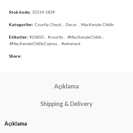
Stok kodu:
35514-1839
Kategoriler:
Courtly Check
,
Decor
,
MacKenzie Childs
Etiketler:
#10650
,
#courtly
,
#MacKenzieChilds
,
#MacKenzieChildsCyprus
,
#winerack
Share
Açıklama
Shipping & Delivery
Açıklama