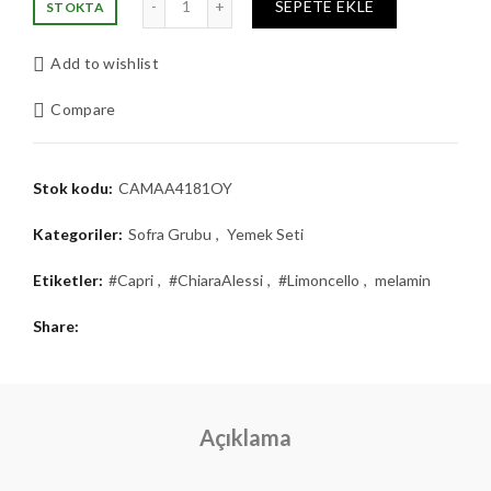
SEPETE EKLE
STOKTA
Add to wishlist
Compare
Stok kodu:
CAMAA4181OY
Kategoriler:
Sofra Grubu
,
Yemek Seti
Etiketler:
#Capri
,
#ChiaraAlessi
,
#Limoncello
,
melamin
Share
Açıklama