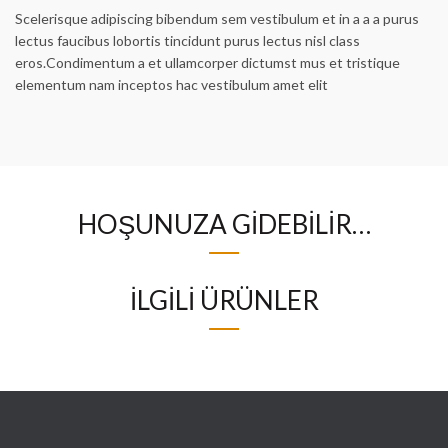
Scelerisque adipiscing bibendum sem vestibulum et in a a a purus
lectus faucibus lobortis tincidunt purus lectus nisl class
eros.Condimentum a et ullamcorper dictumst mus et tristique
elementum nam inceptos hac vestibulum amet elit
HOŞUNUZA GIDEBILIR…
İLGILI ÜRÜNLER