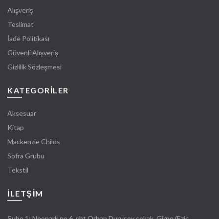
Alışveriş
Teslimat
İade Politikası
Güvenli Alışveriş
Gizlilik Sözleşmesi
KATEGORİLER
Aksesuar
Kitap
Mackenzie Childs
Sofra Grubu
Tekstil
İLETŞIM
Şube 1: Neopark no 6, şht Orhan Durusoy sokak, Girne (Eziç