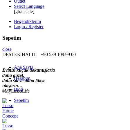
Outlet
Select Language
[gtranslate]
Beğendiklerim
Login / Register
Sepetim
close
DESTEK HATTI:
+90 539 109 99 00
Ana Sayfa
Evinizi küçük dokunuşlarla
daha güzel,
Hesabım
daha şık ve daha lükse
ulaştırın…
Blog
#MyLussoLife
Sepetim