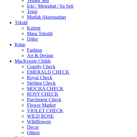
Yemek Seti
İçki / Meşrubat / Su Seti
Tepsi
Mutfak Aksesuarları
Tekstil
Kırlent
Masa Tekstili
Diğer
Kitap
Fashion
Art & Design
MacKenzie Childs
Courtly Check
EMERALD CHECK
Royal Check
Sterling Check
MOCHA CHECK
ROSY CHECK
Parchment Check
Flower Market
VIOLET CHECK
WILD ROSE
WIldflowers
Decor
Others