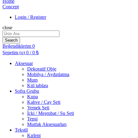
Login / Register
close
Search
for:
Search
Beğendiklerim
0
Sepetim (
o
)
0
/
0
₺
Aksesuar
Dekoratif Obje
Mobilya / Aydınlatma
Mum
Kül tablası
Sofra Grubu
Kupa
Kahve / Çay Seti
Yemek Seti
İçki / Meşrubat / Su Seti
Tepsi
Mutfak Aksesuarları
Tekstil
Kırlent