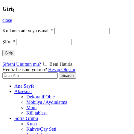
Giriş
close
Kullanıcı adı veya e-mail
*
Şifre
*
Giriş
Şifreni Unuttun mu?
Beni Hatırla
Henüz heasbın yokmu?
Hesap Oluştur
Search
Search
for:
Ana Sayfa
Aksesuar
Dekoratif Obje
Mobilya / Aydınlatma
Mum
Kül tablası
Sofra Grubu
Kupa
Kahve/Çay Seti