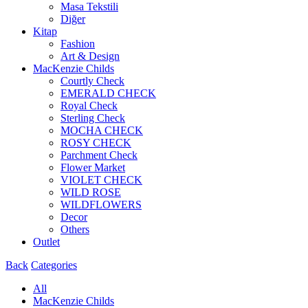
Masa Tekstili
Diğer
Kitap
Fashion
Art & Design
MacKenzie Childs
Courtly Check
EMERALD CHECK
Royal Check
Sterling Check
MOCHA CHECK
ROSY CHECK
Parchment Check
Flower Market
VIOLET CHECK
WILD ROSE
WILDFLOWERS
Decor
Others
Outlet
Back
Categories
All
MacKenzie Childs