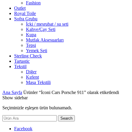
Fashion
Outlet
Royal Toile
Sofra Grubu
İçki / meşrubat / su seti
Kahve/Çay Seti
Kupa
Mutfak Aksesuarları
Tepsi
Yemek Seti
Sterling Check
Tartastic
Tekstil
Diğer
Kırlent
Masa Tekstili
Ana Sayfa
Ürünler “İconi Cars Porsche 911” olarak etiketlendi
Show sidebar
Seçiminizle eşleşen ürün bulunamadı.
Search
Search
for:
Facebook