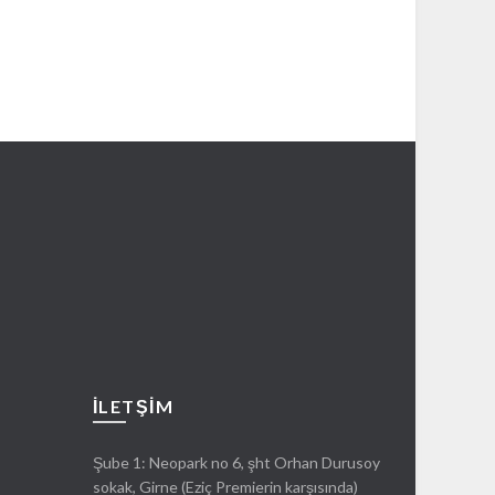
İLETŞIM
Şube 1: Neopark no 6, şht Orhan Durusoy
sokak, Girne (Eziç Premierin karşısında)