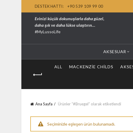
DESTEK HATTI:
+90 539 109 99 00
Evinizi küçük dokunuşlarla daha güzel,
daha şık ve daha lükse ulaştırın…
#MyLussoLife
AKSESUAR
ALL
MACKENZIE CHILDS
AKSE
Ana Sayfa
Ürünler “#Bruegel” olarak etiketlendi
Seçiminizle eşleşen ürün bulunamadı.