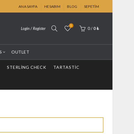
ANA SAYFA
HESABIM
BLOG
SEPETIM
0
Login / Register
0
/
0
₺
S
OUTLET
STERLING CHECK
TARTASTIC